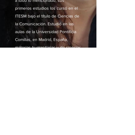
a todo lo mencionado, sus
primeros estudios los cursó en el
ITESM bajo el título de Ciencias de
la Comunicación. Estudió en las
aulas de la Universidad Pontificia
Comillas, en Madrid, España,
materias humanitarias y de ciencias
sociales.
elsa @ elsalesser.com
¿Deseas suscribirte y recibir información sobre
cursos y conferencias?
Subscribe Form
Submit