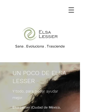
Sana . Evoluciona . Trasciende
UN POCO DE ELSA
LESSER
Y todo, para poder ayudar
mejor.
Elsa Lesser (Ciudad de México,